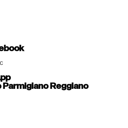
cebook
c
App
so Parmigiano Reggiano