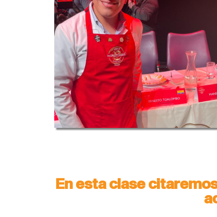
En esta clase citaremos
a