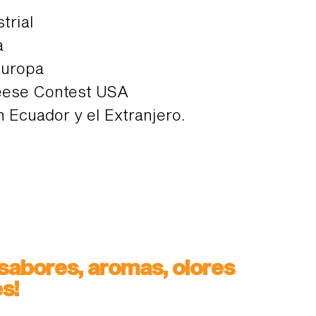
trial
a
Europa
eese Contest USA
 Ecuador y el Extranjero.
 sabores, aromas, olores
s!