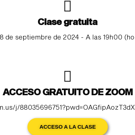
Clase gratuita
18 de septiembre de 2024 - A las 19h00 (ho
ACCESO GRATUITO DE ZOOM
om.us/j/88035696751?pwd=OAGfipAozT3dX
ACCESO A LA CLASE