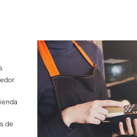
s
dedor
tienda
s de