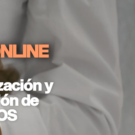
NLINE
zación y
ión de
OS