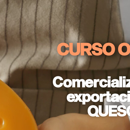
CURSO O
Comerciali
exportac
QUES